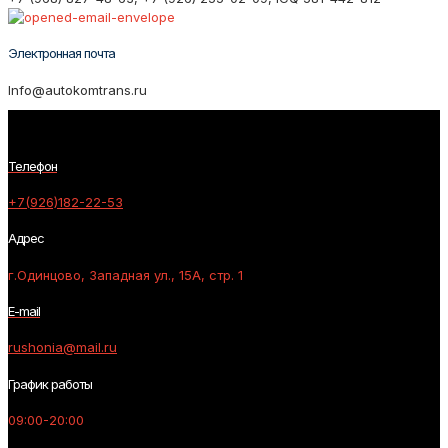
Электронная почта
Info@autokomtrans.ru
Телефон
+7(926)182-22-53
Адрес
г.Одинцово, Западная ул., 15А, стр. 1
E-mail
rushonia@mail.ru
График работы
09:00-20:00