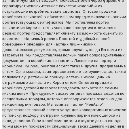
запчасти Hyundai от ведущих производителей через фирмы, что
гарантирует исключительное качество изделий и их
потрясающие потребительские свойства. Оптовая продажа
корейских запчастей в обязательном порядке включает наличии
соответствующих сертификатов. Мы поставляем портер
запчасти из Кореи оптом в упаковке завода-изготовителя и
сервис портер предоставляет клиенту возможность оценить их
качество. - Наличный расчет. Простой и удобный способ
совершения операций для частных лиц – никаких
дополнительных документов, кроме случаев, когда Вы сами их
затребуете. Мы предоставляем полный пакет сопроводительных
документов на корейские запчасти в Лапшинке на портер и
корейские Hyundai, hyundai accent тагаз и другие, продаваемые
оптом. Организации, заинтересованные в сотрудничестве, также
получают существенные преимущества:- Низкие цены на
отгружаемые запчасти из Кореи оптом. Оптовая продажа
корейских деталей позволяет продавать запчасти по самым
низким ценам. При крупном заказе оптовая продажа ведется по
специальным тарифам, которые обговариваются отдельно для
каждой партии товара. Магазин запчастей "РенАвто"
предоставляет полный спектр услуг для корпоративных клиентов
по поиску, подбору и отгрузки крупных партий имеющегося на
складе товара. Если корейские детали отсутствуют на складе,
то мы можем произвести специальный заказ данного изделия в