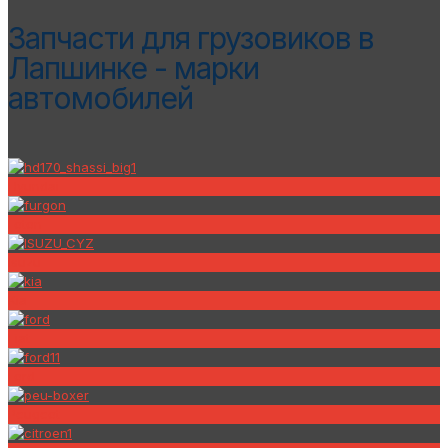
Запчасти для грузовиков в
Лапшинке - марки
автомобилей
Hyundai
Foton
Isuzu
Kia
Fiat
Ford
Peugeot