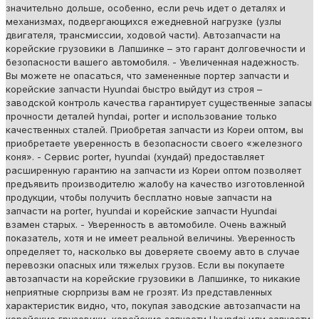
значительно дольше, особенно, если речь идет о деталях и
механизмах, подвергающихся ежедневной нагрузке (узлы
двигателя, трансмиссии, ходовой части). Автозапчасти на
корейские грузовики в Лапшинке – это гарант долговечности и
безопасности вашего автомобиля. - Увеличенная надежность.
Вы можете не опасаться, что замененные портер запчасти и
корейские запчасти Hyundai быстро выйдут из строя –
заводской контроль качества гарантирует существенные запасы
прочности деталей hyndai, porter и использование только
качественных сталей. Приобретая запчасти из Кореи оптом, вы
приобретаете уверенность в безопасности своего «железного
коня». - Сервис porter, hyundai (хундай) предоставляет
расширенную гарантию на запчасти из Кореи оптом позволяет
предъявить производителю жалобу на качество изготовленной
продукции, чтобы получить бесплатно новые запчасти на
запчасти на porter, hyundai и корейские запчасти Hyundai
взамен старых. - Уверенность в автомобиле. Очень важный
показатель, хотя и не имеет реальной величины. Уверенность
определяет то, насколько вы доверяете своему авто в случае
перевозки опасных или тяжелых грузов. Если вы покупаете
автозапчасти на корейские грузовики в Лапшинке, то никакие
неприятные сюрпризы вам не грозят. Из представленных
характеристик видно, что, покупая заводские автозапчасти на
корейские грузовики, корейские запчасти Hyundai или запчасти