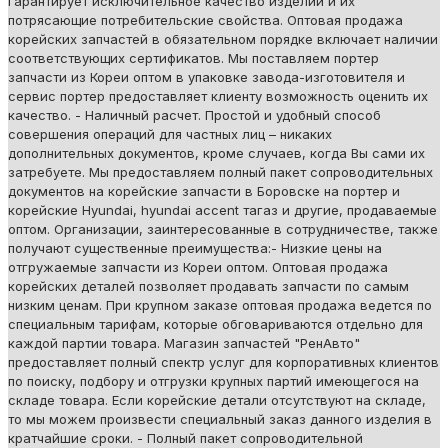
гарантирует исключительное качество изделий и их
потрясающие потребительские свойства. Оптовая продажа
корейских запчастей в обязательном порядке включает наличии
соответствующих сертификатов. Мы поставляем портер
запчасти из Кореи оптом в упаковке завода-изготовителя и
сервис портер предоставляет клиенту возможность оценить их
качество. - Наличный расчет. Простой и удобный способ
совершения операций для частных лиц – никаких
дополнительных документов, кроме случаев, когда Вы сами их
затребуете. Мы предоставляем полный пакет сопроводительных
документов на корейские запчасти в Боровске на портер и
корейские Hyundai, hyundai accent тагаз и другие, продаваемые
оптом. Организации, заинтересованные в сотрудничестве, также
получают существенные преимущества:- Низкие цены на
отгружаемые запчасти из Кореи оптом. Оптовая продажа
корейских деталей позволяет продавать запчасти по самым
низким ценам. При крупном заказе оптовая продажа ведется по
специальным тарифам, которые обговариваются отдельно для
каждой партии товара. Магазин запчастей "РенАвто"
предоставляет полный спектр услуг для корпоративных клиентов
по поиску, подбору и отгрузки крупных партий имеющегося на
складе товара. Если корейские детали отсутствуют на складе,
то мы можем произвести специальный заказ данного изделия в
кратчайшие сроки. - Полный пакет сопроводительной