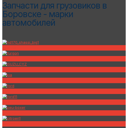
Запчасти для грузовиков в
Боровске - марки
автомобилей
Hyundai
Foton
Isuzu
Kia
Fiat
Ford
Peugeot
Citroen