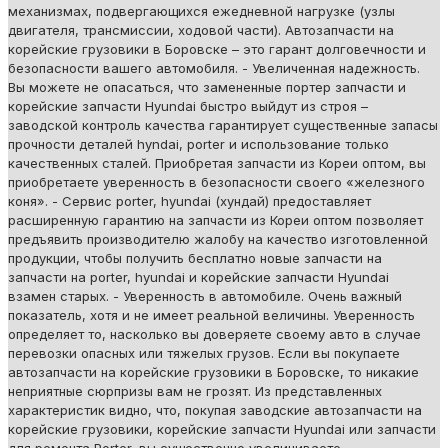
механизмах, подвергающихся ежедневной нагрузке (узлы
двигателя, трансмиссии, ходовой части). Автозапчасти на
корейские грузовики в Боровске – это гарант долговечности и
безопасности вашего автомобиля. - Увеличенная надежность.
Вы можете не опасаться, что замененные портер запчасти и
корейские запчасти Hyundai быстро выйдут из строя –
заводской контроль качества гарантирует существенные запасы
прочности деталей hyndai, porter и использование только
качественных сталей. Приобретая запчасти из Кореи оптом, вы
приобретаете уверенность в безопасности своего «железного
коня». - Сервис porter, hyundai (хундай) предоставляет
расширенную гарантию на запчасти из Кореи оптом позволяет
предъявить производителю жалобу на качество изготовленной
продукции, чтобы получить бесплатно новые запчасти на
запчасти на porter, hyundai и корейские запчасти Hyundai
взамен старых. - Уверенность в автомобиле. Очень важный
показатель, хотя и не имеет реальной величины. Уверенность
определяет то, насколько вы доверяете своему авто в случае
перевозки опасных или тяжелых грузов. Если вы покупаете
автозапчасти на корейские грузовики в Боровске, то никакие
неприятные сюрпризы вам не грозят. Из представленных
характеристик видно, что, покупая заводские автозапчасти на
корейские грузовики, корейские запчасти Hyundai или запчасти
для ремонта Porter, вы существенно увеличиваете