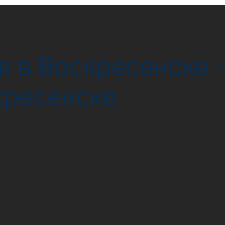
в в Воскресенске -
кресенске