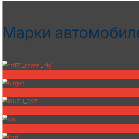
Марки автомобил
Hyundai
Foton
Isuzu
Kia