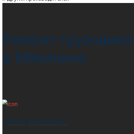
Ремонт грузовико
в Мякинино
Действующие акции