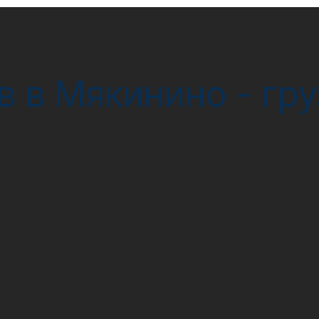
в в Мякинино - гр