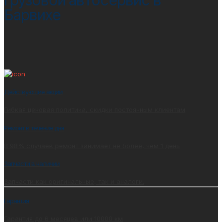
Барвихе
Действующие акции
Гибкая ценовая политика, скидки постоянным клиентам
Ремонт в течение дня
В 98% случаев ремонт занимает не более, чем 1 день
Запчасти в наличии
Запчасти как оригинальные, так и аналоги.
Гарантия
Гарантия до 6 месяцев или 10000 км