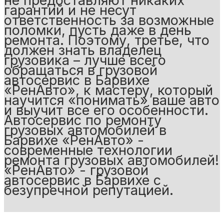
не предоставляют никаких
гарантий и не несут
ответственность за возможные
поломки, пусть даже в день
ремонта. Поэтому, третье, что
должен знать владелец
грузовика – лучше всего
обращаться в грузовой
автосервис в Барвихе
«РенАвто», к мастеру, который
научится «понимать» ваше авто
и выучит все его особенности.
Автосервис по ремонту
грузовых автомобилей в
Барвихе «РенАвто» -
современные технологии
ремонта грузовых автомобилей!
«РенАвто» - грузовой
автосервис в Барвихе с
безупречной репутацией.